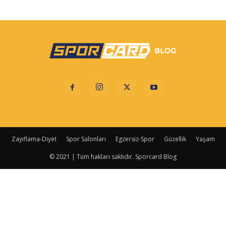
Zayıflama-Diyet
Spor Salonları
Egzersiz-Spor
Güzellik
Yaşam
© 2021 | Tüm hakları saklıdır. Sporcard Blog