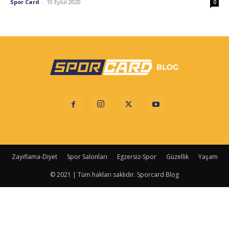
Spor Card
-
10 Eylül 2020
0
Zayıflama-Diyet
Spor Salonları
Egzersiz-Spor
Güzellik
Yaşam
© 2021 | Tüm hakları saklıdır. Sporcard Blog