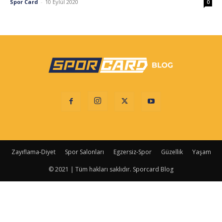
Spor Card
-
10 Eylül 2020
0
Zayıflama-Diyet
Spor Salonları
Egzersiz-Spor
Güzellik
Yaşam
© 2021 | Tüm hakları saklıdır. Sporcard Blog