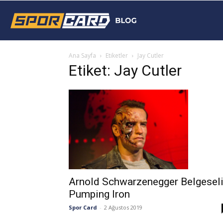
Sporcard
Ana Sayfa
Etiketler
Jay Cutler
Blog
Etiket: Jay Cutler
Arnold Schwarzenegger Belgeseli
Pumping Iron
Spor Card
-
2 Ağustos 2019