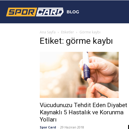
Sporcard
Ana Sayfa
Etiketler
Görme kaybı
Blog
Etiket: görme kaybı
Vücudunuzu Tehdit Eden Diyabet
Kaynaklı 5 Hastalık ve Korunma
Yolları
Spor Card
-
29 Haziran 2018