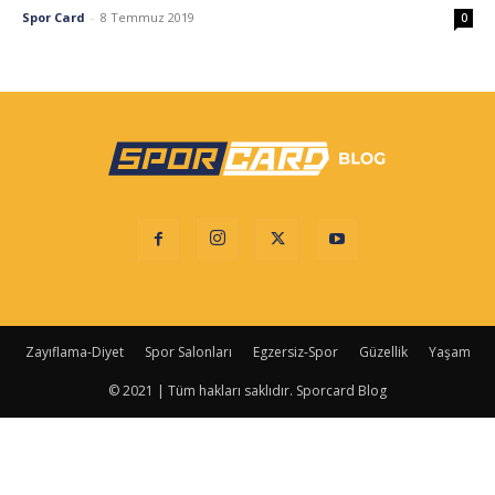
Spor Card
-
8 Temmuz 2019
0
Zayıflama-Diyet
Spor Salonları
Egzersiz-Spor
Güzellik
Yaşam
© 2021 | Tüm hakları saklıdır. Sporcard Blog