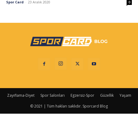
Spor Card
-
23 Aralık 2020
0
Zayıflama-Diyet
Spor Salonları
Egzersiz-Spor
Güzellik
Yaşam
© 2021 | Tüm hakları saklıdır. Sporcard Blog