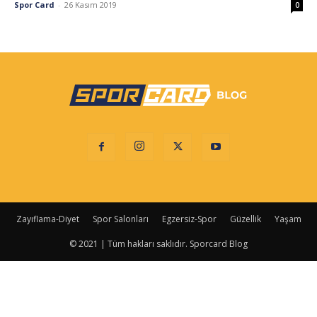
Spor Card
-
26 Kasım 2019
0
Zayıflama-Diyet
Spor Salonları
Egzersiz-Spor
Güzellik
Yaşam
© 2021 | Tüm hakları saklıdır. Sporcard Blog