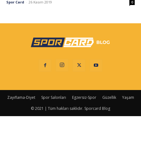
Spor Card
-
26 Kasım 2019
0
Zayıflama-Diyet
Spor Salonları
Egzersiz-Spor
Güzellik
Yaşam
© 2021 | Tüm hakları saklıdır. Sporcard Blog