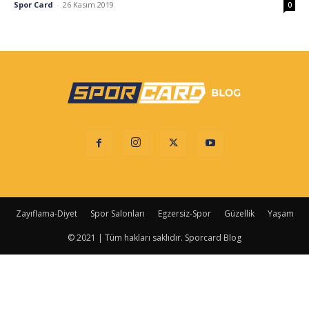
Spor Card
-
26 Kasım 2019
0
Zayıflama-Diyet
Spor Salonları
Egzersiz-Spor
Güzellik
Yaşam
© 2021 | Tüm hakları saklıdır. Sporcard Blog