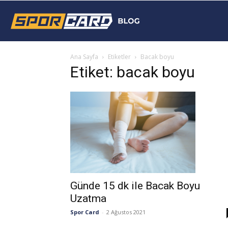
Sporcard
Ana Sayfa
Etiketler
Bacak boyu
Blog
Etiket: bacak boyu
Günde 15 dk ile Bacak Boyu
Uzatma
Spor Card
-
2 Ağustos 2021