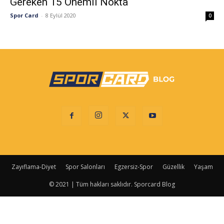
Gereken 15 Önemli Nokta
Spor Card
-
8 Eylül 2020
0
Zayıflama-Diyet
Spor Salonları
Egzersiz-Spor
Güzellik
Yaşam
© 2021 | Tüm hakları saklıdır. Sporcard Blog