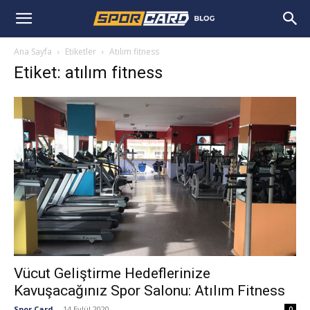
Ana Sayfa
Etiketler
Atılım fitness
Etiket: atılım fitness
Vücut Geliştirme Hedeflerinize
Kavuşacağınız Spor Salonu: Atılım Fitness
Spor Card
-
14 Eylül 2020
0