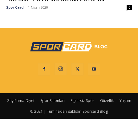
Spor Card
-
1 Nisan 2020
0
Zayıflama-Diyet
Spor Salonları
Egzersiz-Spor
Güzellik
Yaşam
© 2021 | Tüm hakları saklıdır. Sporcard Blog