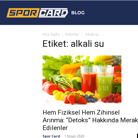
Sporcard
Ana Sayfa
Etiketler
Alkali su
Blog
Etiket: alkali su
Hem Fiziksel Hem Zihinsel
Arınma: “Detoks” Hakkında Merak
Edilenler
Spor Card
-
1 Nisan 2020