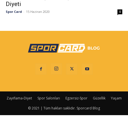
Diyeti
Spor Card
-
15 Haziran 2020
0
Zayıflama-Diyet
Spor Salonları
Egzersiz-Spor
Güzellik
Yaşam
© 2021 | Tüm hakları saklıdır. Sporcard Blog