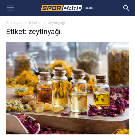
Ana Sayfa
Etiketler
Zeytinyağı
Etiket: zeytinyağı