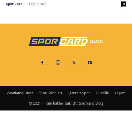
Spor Card
-
11 Eylül 2020
0
Zayıflama-Diyet
Spor Salonları
Egzersiz-Spor
Güzellik
Yaşam
© 2021 | Tüm hakları saklıdır. Sporcard Blog