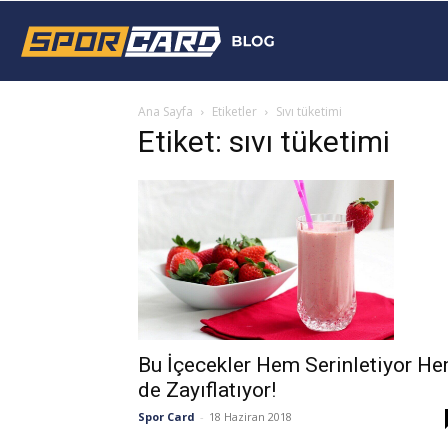
Sporcard
Ana Sayfa
Etiketler
Sıvı tüketimi
Blog
Etiket: sıvı tüketimi
Bu İçecekler Hem Serinletiyor H
de Zayıflatıyor!
Spor Card
-
18 Haziran 2018