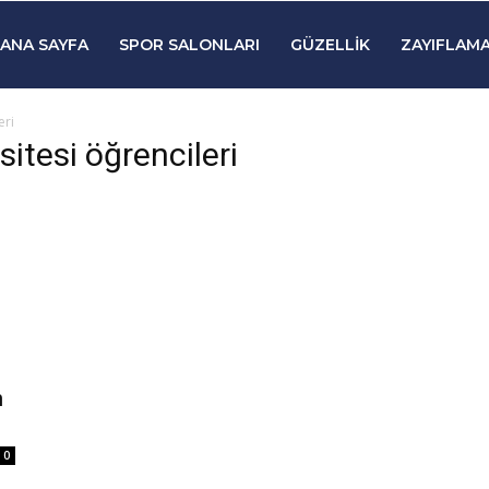
ANA SAYFA
SPOR SALONLARI
GÜZELLIK
ZAYIFLAMA
eri
sitesi öğrencileri
n
0