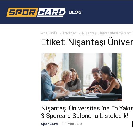
Sporcard
Ana Sayfa
Etiketler
Nişantaşı Üniversitesi öğrencil
Blog
Etiket: Nişantaşı Üniver
Nişantaşı Üniversitesi’ne En Yakı
3 Sporcard Salonunu Listeledik!
Spor Card
-
11 Eylül 2020