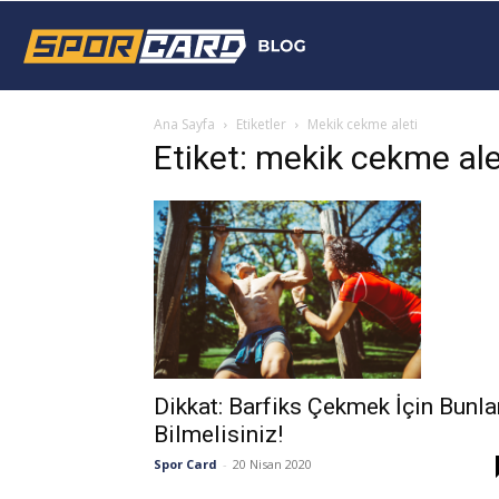
Sporcard
Ana Sayfa
Etiketler
Mekik cekme aleti
Blog
Etiket: mekik cekme ale
Dikkat: Barfiks Çekmek İçin Bunla
Bilmelisiniz!
Spor Card
-
20 Nisan 2020