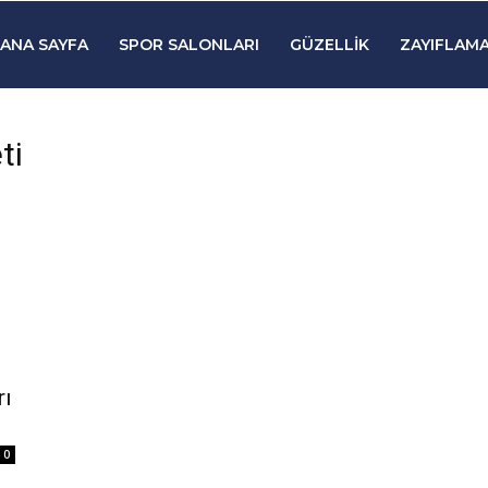
ANA SAYFA
SPOR SALONLARI
GÜZELLIK
ZAYIFLAMA
ti
rı
0