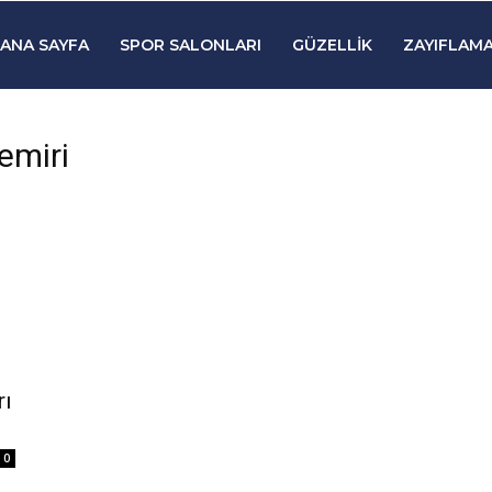
ANA SAYFA
SPOR SALONLARI
GÜZELLIK
ZAYIFLAMA
demiri
rı
0