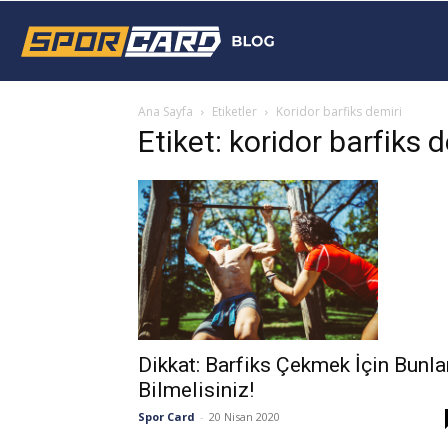
Sporcard
Ana Sayfa
Etiketler
Koridor barfiks demiri
Blog
Etiket: koridor barfiks 
Dikkat: Barfiks Çekmek İçin Bunla
Bilmelisiniz!
Spor Card
-
20 Nisan 2020