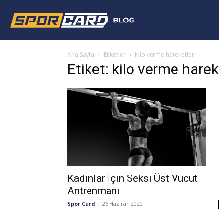
Sporcard
Ana Sayfa
Etiketler
Kilo verme hareketleri
Blog
Etiket: kilo verme harek
Kadınlar İçin Seksi Üst Vücut
Antrenmanı
Spor Card
-
26 Haziran 2020