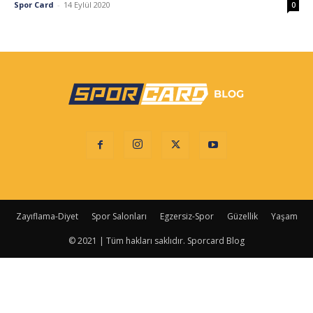
Spor Card
-
14 Eylül 2020
0
Zayıflama-Diyet
Spor Salonları
Egzersiz-Spor
Güzellik
Yaşam
© 2021 | Tüm hakları saklıdır. Sporcard Blog