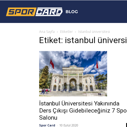
Sporcard
Ana Sayfa
Etiketler
Istanbul üniversitesi
Blog
Etiket: istanbul üniversi
İstanbul Üniversitesi Yakınında
Ders Çıkışı Gidebileceğiniz 7 Spo
Salonu
Spor Card
-
10 Eylül 2020