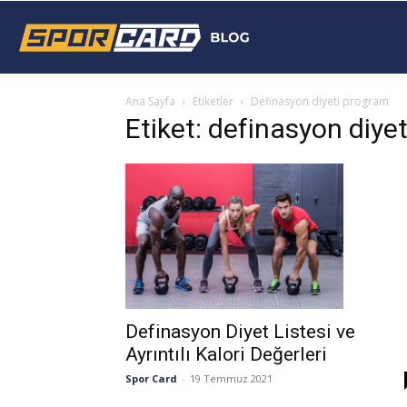
Sporcard
Ana Sayfa
Etiketler
Definasyon diyeti program
Blog
Etiket: definasyon diye
Definasyon Diyet Listesi ve
Ayrıntılı Kalori Değerleri
Spor Card
-
19 Temmuz 2021