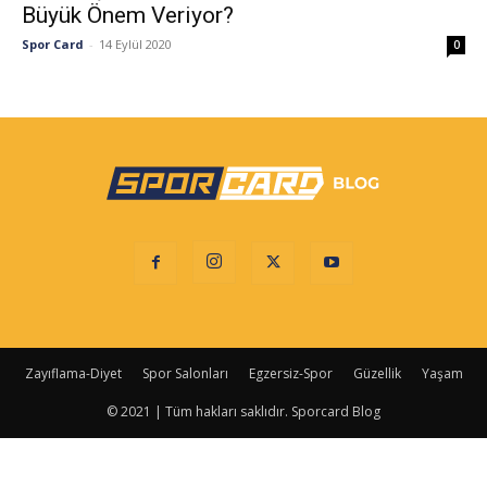
Büyük Önem Veriyor?
Spor Card
-
14 Eylül 2020
0
Zayıflama-Diyet
Spor Salonları
Egzersiz-Spor
Güzellik
Yaşam
© 2021 | Tüm hakları saklıdır. Sporcard Blog