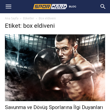
Ana Sayfa
Etiketler
Box eldiveni
Etiket: box eldiveni
Savunma ve Dövüş Sporlarına İlgi Duyanları