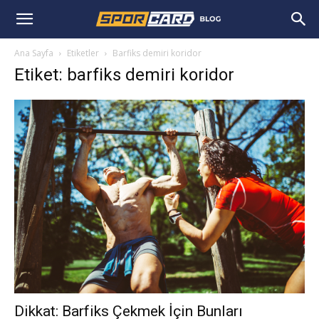
Ana Sayfa
Etiketler
Barfiks demiri koridor
Etiket: barfiks demiri koridor
Dikkat: Barfiks Çekmek İçin Bunları