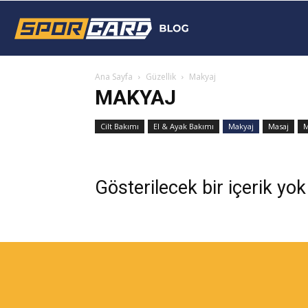
Sporcard
Ana Sayfa
Güzellik
Makyaj
Blog
MAKYAJ
Cilt Bakımı
El & Ayak Bakımı
Makyaj
Masaj
M
Gösterilecek bir içerik yok