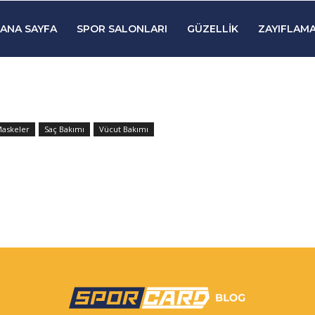
ANA SAYFA
SPOR SALONLARI
GÜZELLIK
ZAYIFLAMA
askeler
Saç Bakımı
Vücut Bakımı