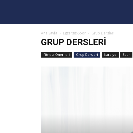
Ana Sayfa
Egzersiz-Spor
Grup Dersleri
GRUP DERSLERI
Fitness Önerileri
Grup Dersleri
Kardiyo
Spor